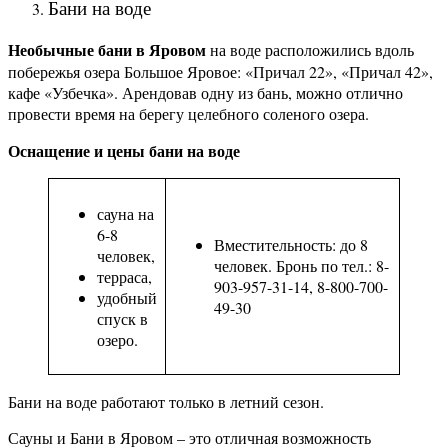
Бани на воде
Необычные бани в Яровом
на воде расположились вдоль
побережья озера Большое Яровое: «Причал 22», «Причал 42»,
кафе «Узбечка». Арендовав одну из бань, можно отлично
провести время на берегу целебного соленого озера.
Оснащение и цены бани на воде
сауна на
6-8
Вместительность: до 8
человек,
человек.
Бронь по тел.: 8-
терраса,
903-957-31-14, 8-800-700-
удобный
49-30
спуск в
озеро.
Бани на воде работают только в летний сезон.
Сауны и Бани в Яровом – это отличная возможность