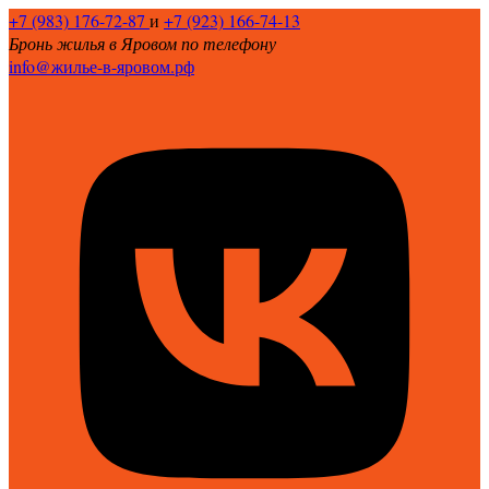
+7 (983) 176-72-87
и
+7 (923) 166-74-13
Бронь жилья в Яровом по телефону
info@жилье-в-яровом.рф