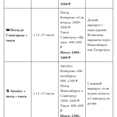
3500 ₽
Поезд
Кемерово→Сла
Долгий
вгород: 2000–
маршрут с
2800 ₽
🚂 Поезд до
пересадками.
Такси
Славгорода +
≈ 12–15 часов
Возможны
Славгород→Яр
варианты через
такси
овое: 400–600
Новосибирск
₽
или Татарскую.
Итого: 2400–
3400 ₽
Автобус
Кемерово→Но
восибирск:
900–1300 ₽
Сложный
Поезд
маршрут, если
🔄 Автобус +
Новосибирск→
≈ 11–13 часов
нужно попасть
Славгород:
поезд + такси
в Славгород по
1000–1600 ₽
делам.
Такси: 400–600
₽
Итого: 2300–