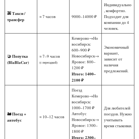
Индивидуально
, комфортно.
🚕 Такси /
≈ 7 часов
9000–14000 ₽
Подходит для
трансфер
компании до 4
человек.
Кемерово→Но
восибирск:
Экономичный
600–900 ₽
вариант,
🤝 Попутка
Новосибирск→
≈ 7–9 часов
зависит от
Яровое: 800–
(BlaBlaCar)
(с пересадкой)
наличия
1200 ₽
предложений.
Итого: 1400–
2100 ₽
Поезд
Кемерово→Но
восибирск:
1000–1700 ₽
Для любителей
🚂 Поезд +
Автобус
поездов. Нужно
≈ 10–12 часов
Новосибирск→
автобус
учитывать
Яровое: 1300–
время стыковки.
1800 ₽
Итого: 2300–