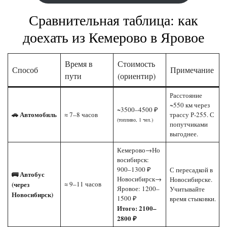
Сравнительная таблица: как
доехать из Кемерово в Яровое
Время в
Стоимость
Способ
Примечание
пути
(ориентир)
Расстояние
~550 км через
~3500–4500 ₽
🚗 Автомобиль
≈ 7–8 часов
трассу Р-255. С
(топливо, 1 чел.)
попутчиками
выгоднее.
Кемерово→Но
восибирск:
900–1300 ₽
С пересадкой в
🚌 Автобус
Новосибирск→
Новосибирске.
(через
≈ 9–11 часов
Яровое: 1200–
Учитывайте
Новосибирск)
1500 ₽
время стыковки.
Итого: 2100–
2800 ₽