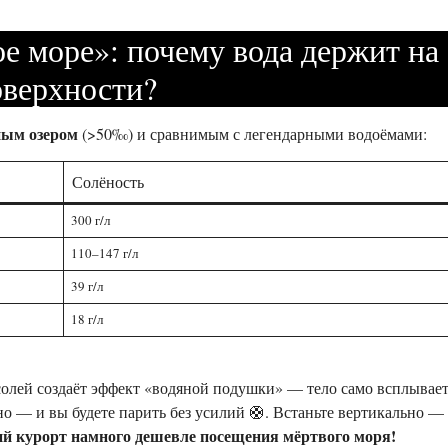
е море»: почему вода держит на
оверхности?
ным озером
(>50‰) и сравнимым с легендарными водоёмами:
Солёность
300 г/л
110–147 г/л
39 г/л
18 г/л
олей создаёт эффект «водяной подушки» — тело само всплывает
но — и вы будете парить без усилий 🛟. Встаньте вертикально —
й курорт намного дешевле посещения мёртвого моря!