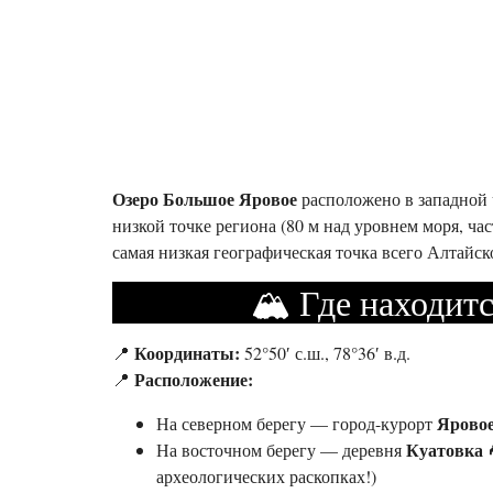
Озеро Большое
Яровое
расположено в западной
низкой точке региона (80 м над уровнем моря, ча
самая низкая географическая точка всего Алтайско
🏔️ Где находит
Координаты:
📍
52°50′ с.ш., 78°36′ в.д.
Расположение:
📍
Ярово
На северном берегу — город-курорт
Куатовка
На восточном берегу — деревня

археологических раскопках!)