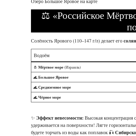
Озеро Большое Яровое на карте
⚖️ «Российское Мёртво
п
соля
Солёность Ярового (110–147 г/л) делает его
Водоём
Мёртвое море
🧂
(Израиль)
Большое Яровое
🌊
Средиземное море
🌊
Чёрное море
🌊
Эффект невесомости:
✨
Высокая концентрация с
удерживается на поверхности! Лягте горизонталь
Сибирски
будете торчать из воды как поплавок 🎣