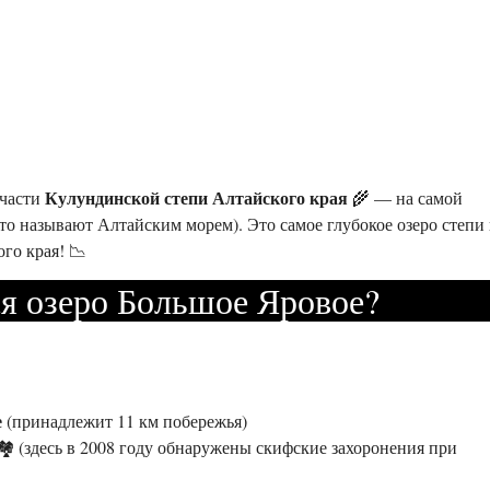
Кулундинской степи Алтайского края
 части
🌾 — на самой
сто называют Алтайским морем). Это самое глубокое озеро степи
го края! 📉
ся озеро Большое Яровое?
е
(принадлежит 11 км побережья)
️ (здесь в 2008 году обнаружены скифские захоронения при