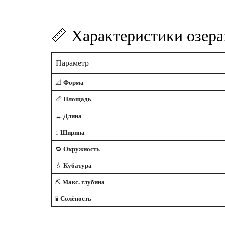
📏 Характеристики озер
Параметр
Форма
📐
Площадь
📏
Длина
↔️
Ширина
↕️
Окружность
🔁
Кубатура
💧
Макс. глубина
⛏️
Солёность
🧪