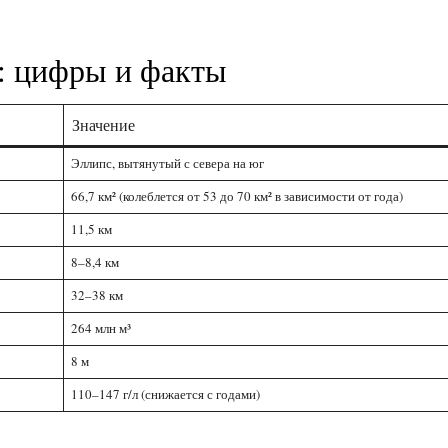
а: цифры и факты
Значение
Эллипс, вытянутый с севера на юг
66,7 км² (колеблется от 53 до 70 км² в зависимости от года)
11,5 км
8–8,4 км
32–38 км
264 млн м³
8 м
110–147 г/л (снижается с годами)