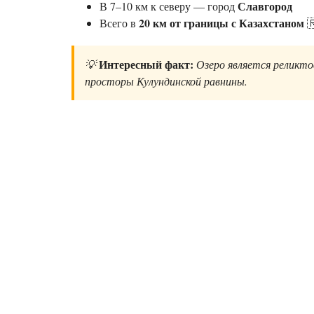
Славгород
В 7–10 км к северу —
город
20 км от границы с Казахстаном
Всего в

Интересный факт:
💡
Озеро является реликтов
просторы Кулундинской равнины.