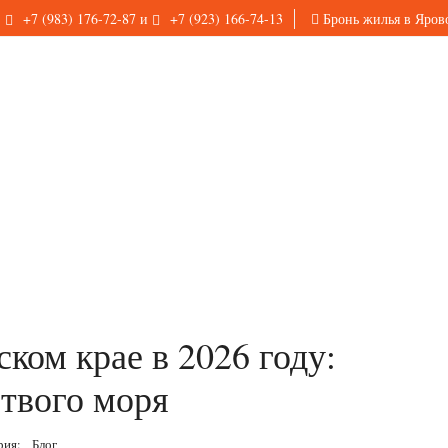
+7 (983) 176-72-87
и
+7 (923) 166-74-13
Бронь жилья в Яров
ком крае в 2026 году:
твого моря
рия:
Блог