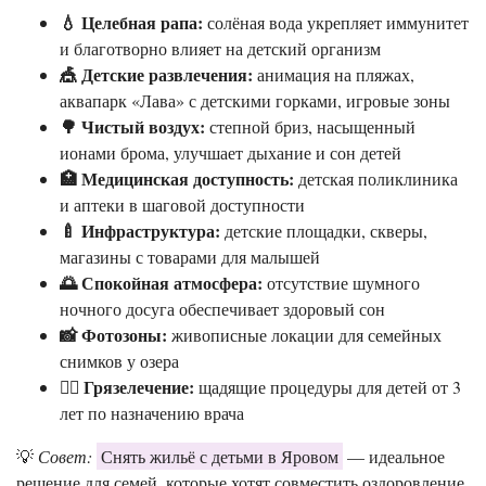
💧 Целебная рапа:
солёная вода укрепляет иммунитет
и благотворно влияет на детский организм
🎪 Детские развлечения:
анимация на пляжах,
аквапарк «Лава» с детскими горками, игровые зоны
🌳 Чистый воздух:
степной бриз, насыщенный
ионами брома, улучшает дыхание и сон детей
🏥 Медицинская доступность:
детская поликлиника
и аптеки в шаговой доступности
🍼 Инфраструктура:
детские площадки, скверы,
магазины с товарами для малышей
🌅 Спокойная атмосфера:
отсутствие шумного
ночного досуга обеспечивает здоровый сон
📸 Фотозоны:
живописные локации для семейных
снимков у озера
👨‍⚕️ Грязелечение:
щадящие процедуры для детей от 3
лет по назначению врача
💡
Совет:
Снять жильё с детьми в Яровом
— идеальное
решение для семей, которые хотят совместить оздоровление