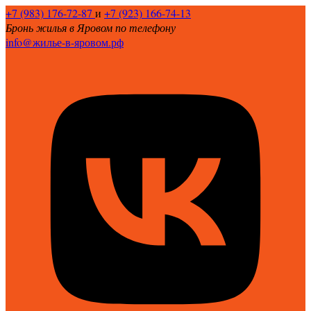
+7 (983) 176-72-87
и
+7 (923) 166-74-13
Бронь жилья в Яровом по телефону
info@жилье-в-яровом.рф