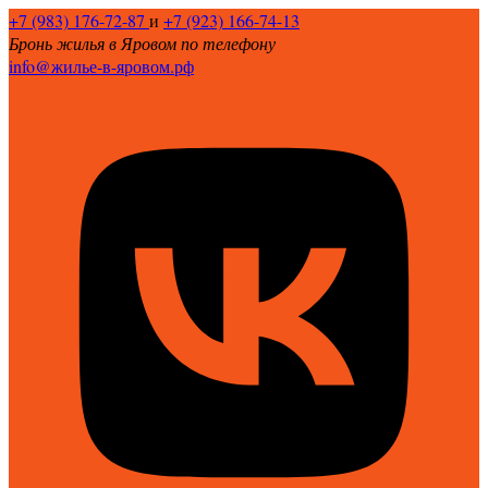
+7 (983) 176-72-87
и
+7 (923) 166-74-13
Бронь жилья в Яровом по телефону
info@жилье-в-яровом.рф