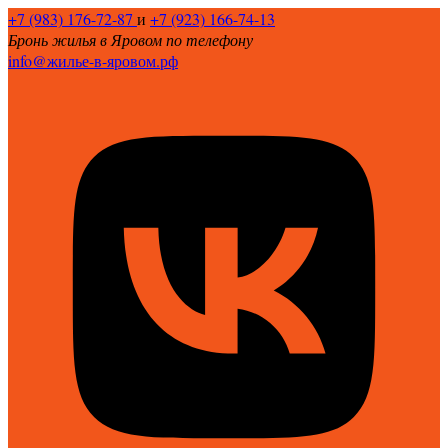
+7 (983) 176-72-87
и
+7 (923) 166-74-13
Бронь жилья в Яровом по телефону
info@жилье-в-яровом.рф